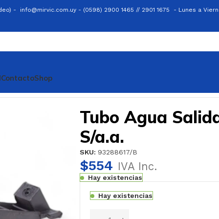
ideo) -
info@mirvic.com.uy -
(0598) 2900 1465 // 2901 1675 -
Lunes a Viern
l
Contacto
Shop
a.
Tubo Agua Salida
S/a.a.
SKU:
93288617/B
$
554
IVA Inc.
Hay existencias
Hay existencias