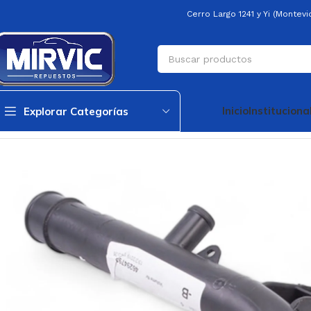
Cerro Largo 1241 y Yi (Montev
Inicio
Instituciona
Explorar Categorías
Inicio
Generica
Generica
Tubo Agua Salida Radiador Celta 01/ S/a.