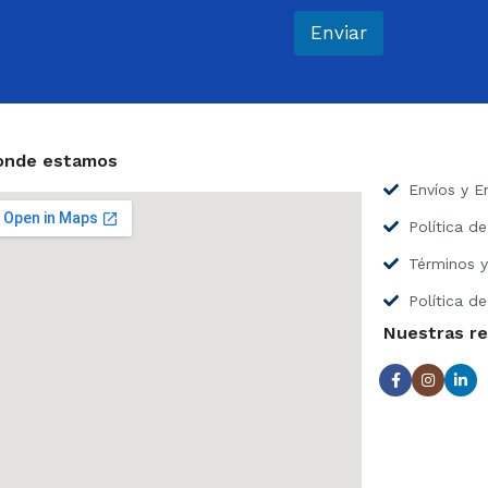
r
e
Enviar
o
e
l
e
c
t
onde estamos
r
Envíos y E
ó
n
Política d
i
c
Términos y
o
*
Política de
Nuestras r