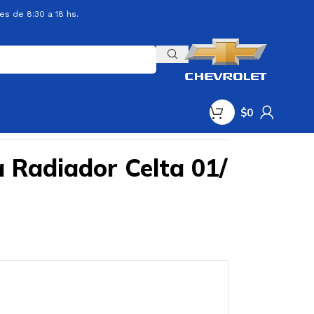
es de 8:30 a 18 hs.
$
0
 Radiador Celta 01/