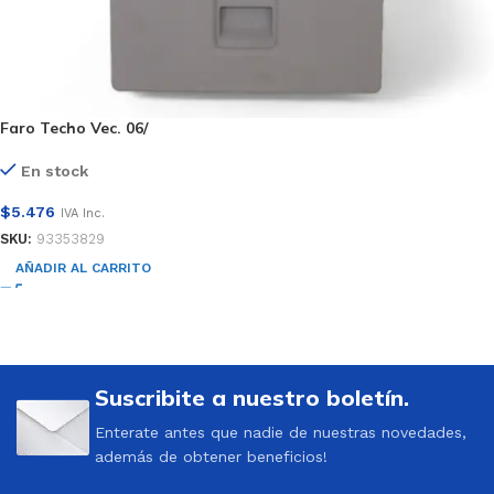
Faro Techo Vec. 06/
En stock
$
5.476
IVA Inc.
SKU:
93353829
AÑADIR AL CARRITO
Suscribite a nuestro boletín.
Enterate antes que nadie de nuestras novedades,
además de obtener beneficios!