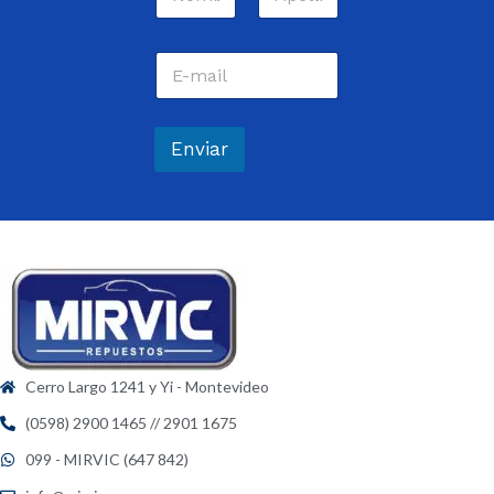
o
m
Nombre
Apellidos
b
C
r
o
e
r
*
r
e
Enviar
o
e
l
e
c
t
r
ó
n
i
c
Cerro Largo 1241 y Yi - Montevideo
o
*
(0598) 2900 1465 // 2901 1675
099 - MIRVIC (647 842)