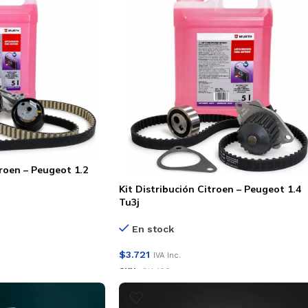
troen – Peugeot 1.2
Kit Distribución Citroen – Peugeot 1.4
Tu3j
En stock
$
3.721
IVA Inc.
SKU:
CK-138
AÑADIR AL CARRITO