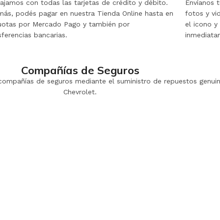
ajamos con todas las tarjetas de crédito y débito.
Envíanos 
ás, podés pagar en nuestra Tienda Online hasta en
fotos y vi
uotas por Mercado Pago y también por
el icono y
sferencias bancarias.
inmediata
Compañías de Seguros
s compañías de seguros mediante el suministro de repuestos genuin
Chevrolet.
STRO PERSONAL DE VENTAS