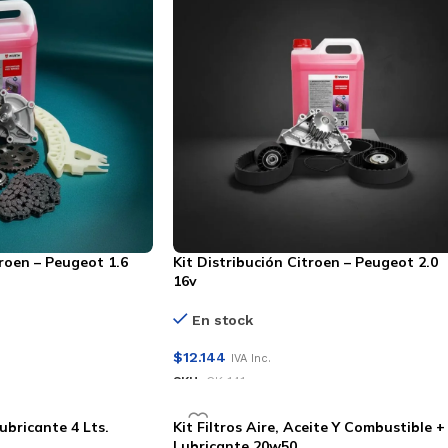
troen – Peugeot 1.6
Kit Distribución Citroen – Peugeot 2.0
16v
En stock
$
12.144
IVA Inc.
SKU:
CK-141
AÑADIR AL CARRITO
Lubricante 4 Lts.
Kit Filtros Aire, Aceite Y Combustible +
Lubricante 20w50