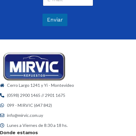
o
e
r
*
r
e
Enviar
o
e
l
e
c
t
r
ó
n
i
c
Cerro Largo 1241 y Yi - Montevideo
o
*
(0598) 2900 1465 // 2901 1675
099 - MIRVIC (647 842)
info@mirvic.com.uy
Lunes a Viernes de 8:30 a 18 hs.
Donde estamos