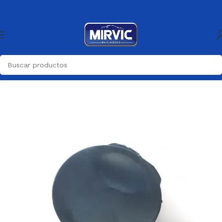
Inicio
Carroceria
Paragolpes