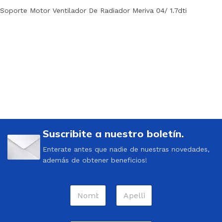
Soporte Motor Ventilador De Radiador Meriva 04/ 1.7dti
Suscribite a nuestro boletín.
Enterate antes que nadie de nuestras novedades,
además de obtener beneficios!
N
o
m
Nombre
Apellidos
b