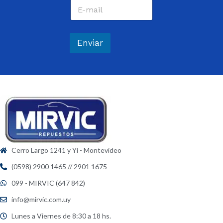
C
r
o
e
r
*
r
e
Enviar
o
e
l
e
c
t
r
ó
n
i
c
Cerro Largo 1241 y Yi - Montevideo
o
*
(0598) 2900 1465 // 2901 1675
099 - MIRVIC (647 842)
info@mirvic.com.uy
Lunes a Viernes de 8:30 a 18 hs.