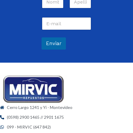
o
m
Nombre
Apellidos
b
C
r
o
e
r
*
r
e
Enviar
o
e
l
e
c
t
r
ó
n
i
c
Cerro Largo 1241 y Yi - Montevideo
o
*
(0598) 2900 1465 // 2901 1675
099 - MIRVIC (647 842)