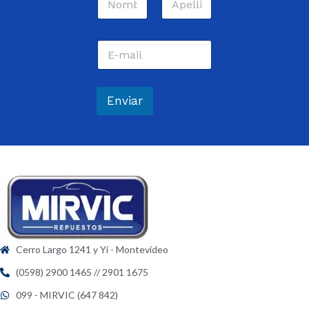
o
m
Nombre
Apellidos
b
C
r
o
e
r
*
r
e
Enviar
o
e
l
e
c
t
r
ó
n
i
c
Cerro Largo 1241 y Yi - Montevideo
o
*
(0598) 2900 1465 // 2901 1675
099 - MIRVIC (647 842)