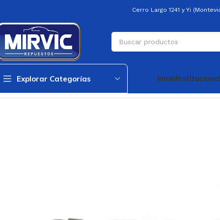
Cerro Largo 1241 y Yi (Montev
Inicio
Instituciona
Explorar Categorías
Inicio
Generica
Generica
Rejilla Ventilación Central Sail 13/