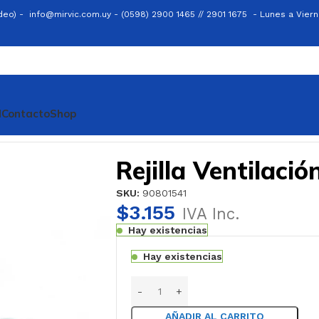
ideo) -
info@mirvic.com.uy -
(0598) 2900 1465 // 2901 1675 -
Lunes a Viern
l
Contacto
Shop
Rejilla Ventilació
SKU:
90801541
$
3.155
IVA Inc.
Hay existencias
Hay existencias
AÑADIR AL CARRITO