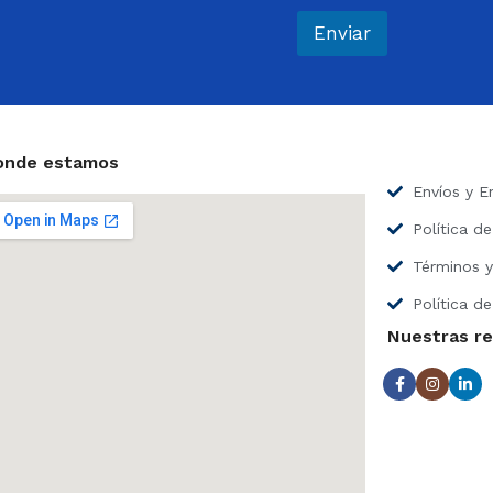
r
e
Enviar
o
e
l
e
c
t
onde estamos
r
Envíos y E
ó
n
Política d
i
c
Términos y
o
*
Política de
Nuestras r