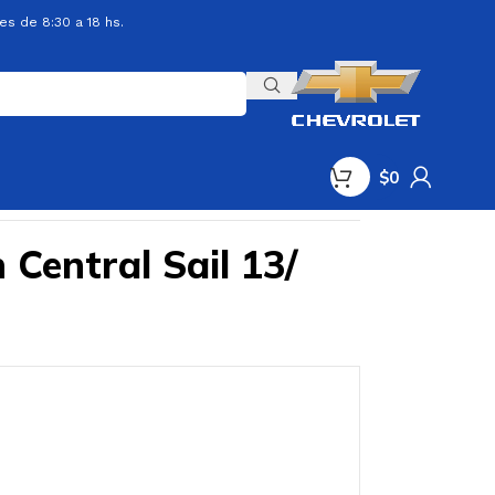
es de 8:30 a 18 hs.
$
0
n Central Sail 13/