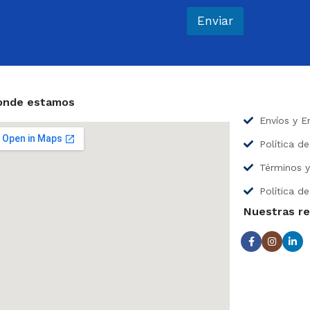
r
e
Enviar
o
e
l
e
c
t
onde estamos
r
Envíos y E
ó
n
Política d
i
c
Términos y
o
*
Política de
Nuestras r