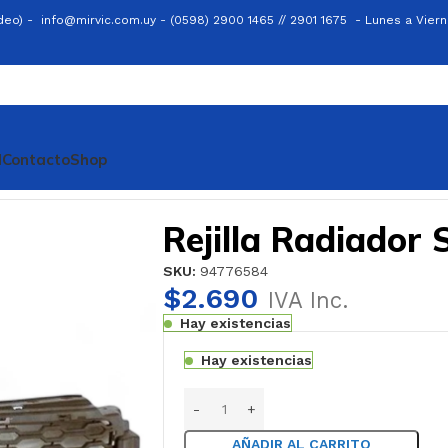
ideo) -
info@mirvic.com.uy -
(0598) 2900 1465 // 2901 1675 -
Lunes a Viern
l
Contacto
Shop
 12/
Rejilla Radiador 
SKU:
94776584
$
2.690
IVA Inc.
Hay existencias
Hay existencias
AÑADIR AL CARRITO