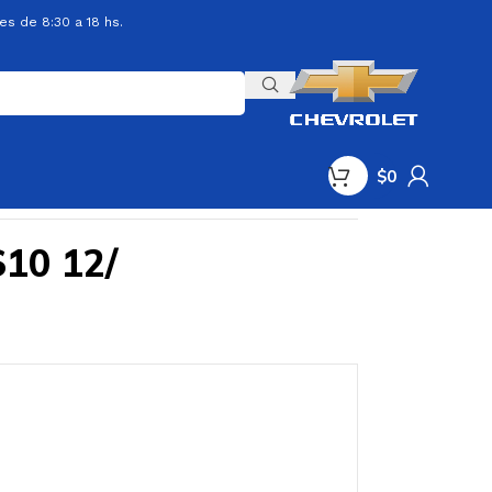
es de 8:30 a 18 hs.
$
0
S10 12/