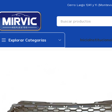
Cerro Largo 1241 y Yi (Montev
Inicio
Instituciona
Explorar Categorías
Inicio
Carroceria
Rejilla Radiador & Paragolpe
Rejilla Radiador S10