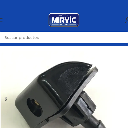
parabrisaS-Deposito,pulverizador
Pulverizador Limpiaparabrisas