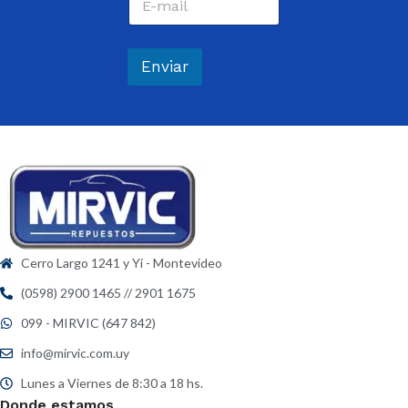
o
e
r
*
r
e
Enviar
o
e
l
e
c
t
r
ó
n
i
c
Cerro Largo 1241 y Yi - Montevideo
o
*
(0598) 2900 1465 // 2901 1675
099 - MIRVIC (647 842)
info@mirvic.com.uy
Lunes a Viernes de 8:30 a 18 hs.
Donde estamos