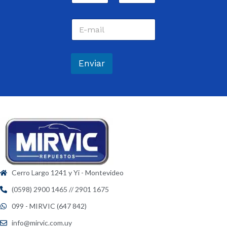
m
Nombre
Apellidos
b
C
r
o
e
r
*
r
e
Enviar
o
e
l
e
c
t
r
ó
n
i
c
Cerro Largo 1241 y Yi - Montevideo
o
*
(0598) 2900 1465 // 2901 1675
099 - MIRVIC (647 842)
info@mirvic.com.uy