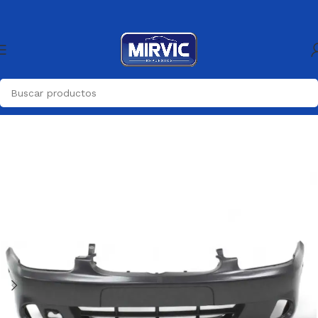
Inicio
Carroceria
Paragolpes