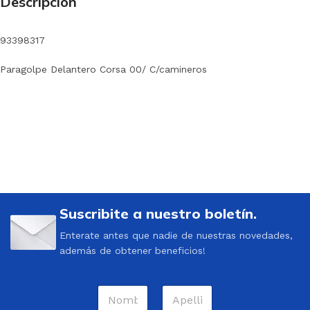
Descripción
93398317
Paragolpe Delantero Corsa 00/ C/camineros
Suscribite a nuestro boletín.
Enterate antes que nadie de nuestras novedades,
además de obtener beneficios!
N
o