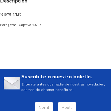
Descripción
19167514/MX
Parag.tras. Captiva 10/ lt
Suscribite a nuestro boletín.
Enterate antes que nadie de nuestras novedades,
además de obtener beneficios!
N
o