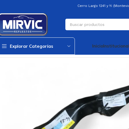
Cerro Largo 1241 y Yi (Montev
Inicio
Instituciona
Explorar Categorías
Inicio
Generica
Generica
Panel Soporte Faro Delantero Derecho A