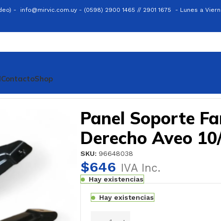
ideo) -
info@mirvic.com.uy -
(0598) 2900 1465 // 2901 1675 -
Lunes a Viern
l
Contacto
Shop
veo 10/
Panel Soporte Fa
Derecho Aveo 10
SKU:
96648038
$
646
IVA Inc.
Hay existencias
Hay existencias