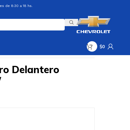
es de 8:30 a 18 hs.
$
0
ro Delantero
/