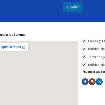
r
e
Enviar
o
e
l
e
c
t
onde estamos
r
Envíos y E
ó
n
Política d
i
c
Términos y
o
*
Política de
Nuestras r