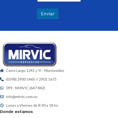
r
*
r
e
Enviar
o
e
l
e
c
t
r
ó
n
i
c
Cerro Largo 1241 y Yi - Montevideo
o
*
(0598) 2900 1465 // 2901 1675
099 - MIRVIC (647 842)
info@mirvic.com.uy
Lunes a Viernes de 8:30 a 18 hs.
Donde estamos