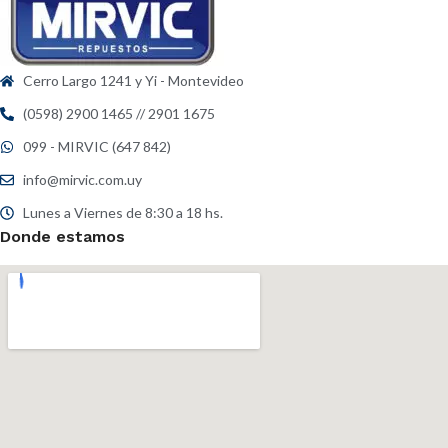
ó
n
i
c
Cerro Largo 1241 y Yi - Montevideo
o
*
(0598) 2900 1465 // 2901 1675
099 - MIRVIC (647 842)
info@mirvic.com.uy
Lunes a Viernes de 8:30 a 18 hs.
Donde estamos