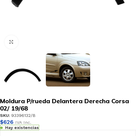
Haga clic para ampliar
Moldura P/rueda Delantera Derecha Corsa
02/ 19/68
SKU:
93396132/B
$
626
IVA Inc.
Hay existencias