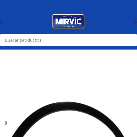
Inicio
Carroceria
Molduras