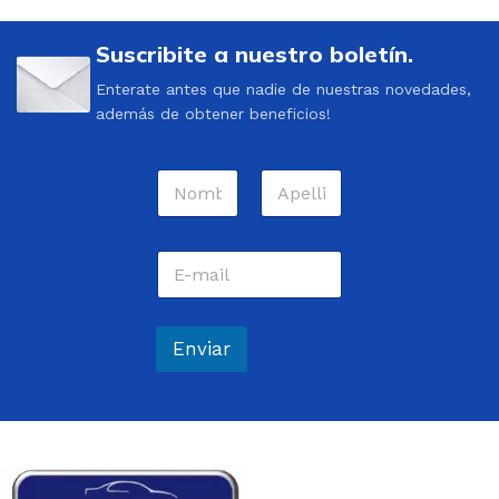
Suscribite a nuestro boletín.
Enterate antes que nadie de nuestras novedades,
además de obtener beneficios!
N
o
m
Nombre
Apellidos
b
C
r
o
e
r
*
r
e
Enviar
o
e
l
e
c
t
r