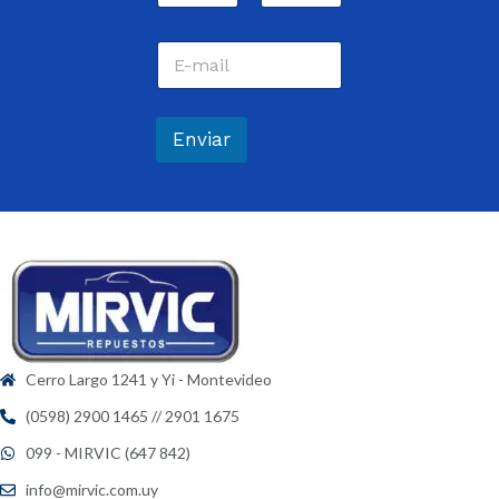
m
Nombre
Apellidos
b
C
r
o
e
r
*
r
e
Enviar
o
e
l
e
c
t
r
ó
n
i
c
Cerro Largo 1241 y Yi - Montevideo
o
*
(0598) 2900 1465 // 2901 1675
099 - MIRVIC (647 842)
info@mirvic.com.uy