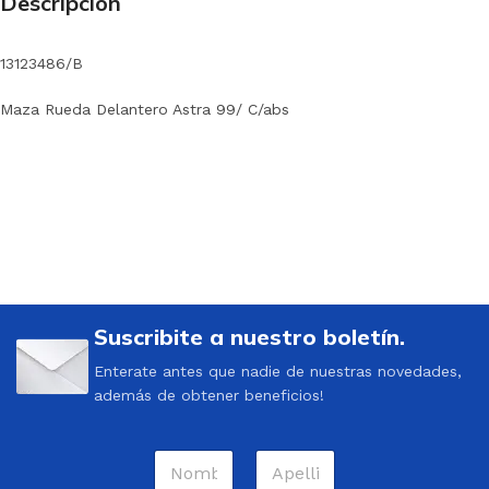
Descripción
13123486/B
Maza Rueda Delantero Astra 99/ C/abs
Suscribite a nuestro boletín.
Enterate antes que nadie de nuestras novedades,
además de obtener beneficios!
N
o