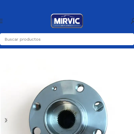
Inicio
Rueda DelanterA-Maza,ruleman,llanta
Maza Delantera