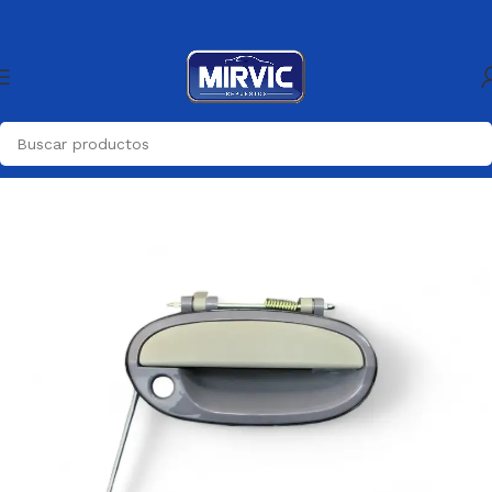
Inicio
Carroceria
Manijas