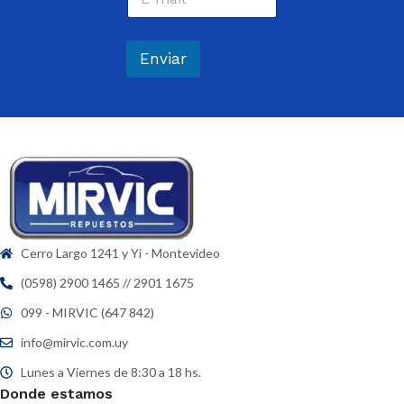
o
e
r
*
r
e
Enviar
o
e
l
e
c
t
r
ó
n
i
c
Cerro Largo 1241 y Yi - Montevideo
o
*
(0598) 2900 1465 // 2901 1675
099 - MIRVIC (647 842)
info@mirvic.com.uy
Lunes a Viernes de 8:30 a 18 hs.
Donde estamos