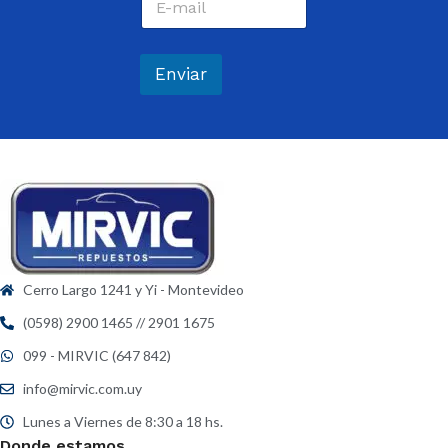
o
e
r
*
r
e
Enviar
o
e
l
e
c
t
r
ó
n
i
c
Cerro Largo 1241 y Yi - Montevideo
o
*
(0598) 2900 1465 // 2901 1675
099 - MIRVIC (647 842)
info@mirvic.com.uy
Lunes a Viernes de 8:30 a 18 hs.
Donde estamos