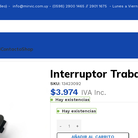
ideo) -
info@mirvic.com.uy -
(0598) 2900 1465 // 2901 1675 -
Lunes a Viern
l
Contacto
Shop
Interruptor Trab
SKU:
13423092
$
3.974
IVA Inc.
Hay existencias
Hay existencias
AÑADIR AL CARRITO