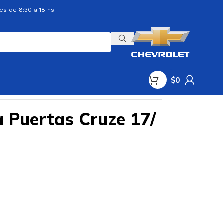
es de 8:30 a 18 hs.
$
0
a Puertas Cruze 17/