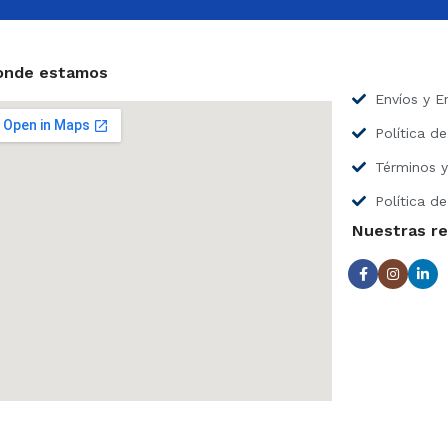
l
e
c
t
onde estamos
r
Envíos y E
ó
n
Política d
i
c
Términos y
o
*
Política de
Nuestras r