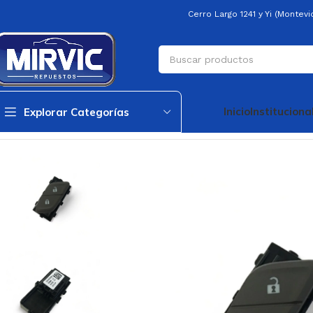
Cerro Largo 1241 y Yi (Montev
Inicio
Instituciona
Explorar Categorías
Inicio
Generica
Generica
Interruptor Traba Puertas Cruze 17/