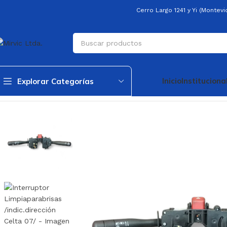
Cerro Largo 1241 y Yi (Montev
Inicio
Instituciona
Explorar Categorías
Inicio
LimpiaparabrisaS-Maquina,llave
Llave Limpiaparabrisas
Int