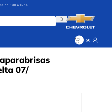
es de 8:30 a 18 hs.
$
0
iaparabrisas
elta 07/