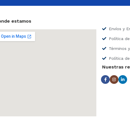
l
e
c
t
onde estamos
r
Envíos y E
ó
n
Política d
i
c
Términos y
o
*
Política de
Nuestras r