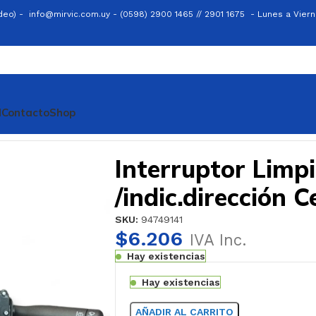
ideo) -
info@mirvic.com.uy -
(0598) 2900 1465 // 2901 1675 -
Lunes a Viern
l
Contacto
Shop
erruptor Limpiaparabrisas /indic.dirección Celta 07/
Interruptor Limp
/indic.dirección C
SKU:
94749141
$
6.206
IVA Inc.
Hay existencias
Hay existencias
AÑADIR AL CARRITO