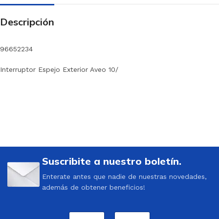
Descripción
96652234
Interruptor Espejo Exterior Aveo 10/
Suscribite a nuestro boletín.
Enterate antes que nadie de nuestras novedades,
además de obtener beneficios!
N