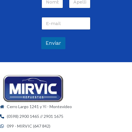
o
m
Nombre
Apellidos
b
C
r
o
e
r
*
r
e
Enviar
o
e
l
e
c
t
r
ó
n
i
c
Cerro Largo 1241 y Yi - Montevideo
o
*
(0598) 2900 1465 // 2901 1675
099 - MIRVIC (647 842)