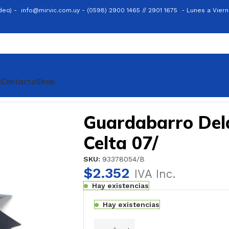
ideo) -
info@mirvic.com.uy -
(0598) 2900 1465 // 2901 1675 -
Lunes a Viern
l
Contacto
Shop
lta 07/
Guardabarro Del
Celta 07/
SKU:
93378054/B
$
2.352
IVA Inc.
Hay existencias
Hay existencias