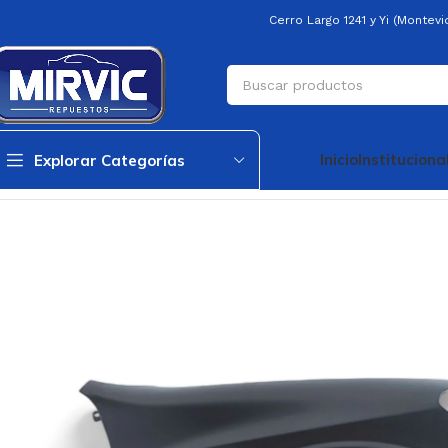
Cerro Largo 1241 y Yi (Montev
Inicio
Instituciona
Explorar Categorías
Inicio
Carroceria
Guardabarros
Guardabarro Delantero Derecho Ce