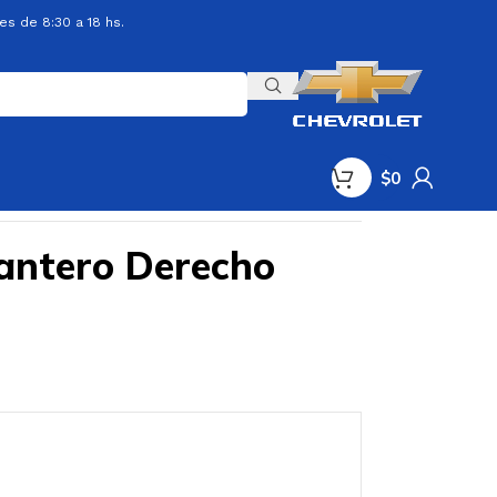
es de 8:30 a 18 hs.
$
0
antero Derecho