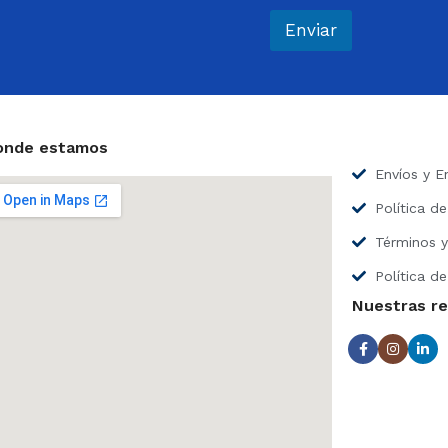
r
e
Enviar
o
e
l
e
c
t
onde estamos
r
Envíos y E
ó
n
Política d
i
c
Términos y
o
*
Política de
Nuestras r