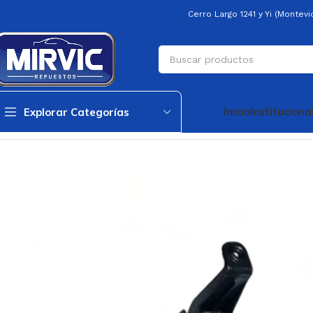
Cerro Largo 1241 y Yi (Montev
Inicio
Instituciona
Explorar Categorías
Inicio
Carroceria
Faros Camineros
Faro Caminero Delantero Derech