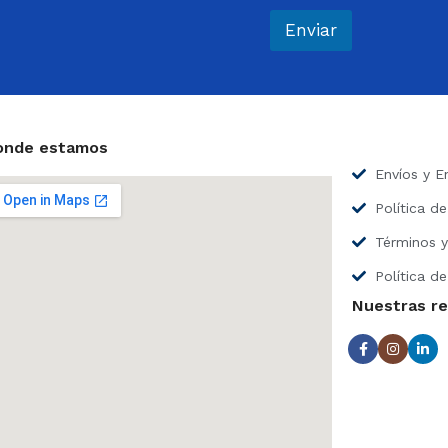
r
e
Enviar
o
e
l
e
c
t
onde estamos
r
Envíos y E
ó
n
Política d
i
c
Términos y
o
*
Política de
Nuestras r