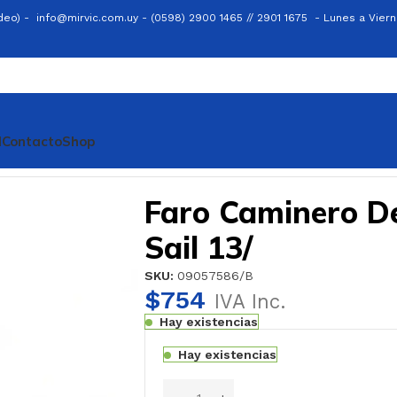
ideo) -
info@mirvic.com.uy -
(0598) 2900 1465 // 2901 1675 -
Lunes a Viern
l
Contacto
Shop
o Sail 13/
Faro Caminero D
Sail 13/
SKU:
09057586/B
$
754
IVA Inc.
Hay existencias
Hay existencias