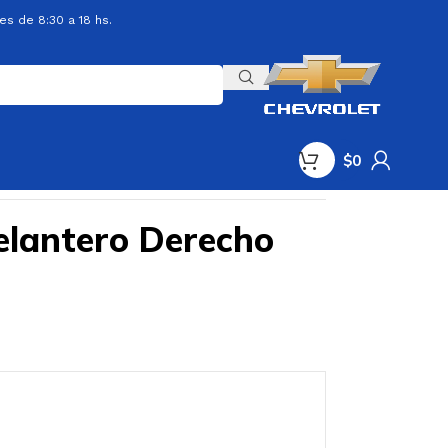
es de 8:30 a 18 hs.
$
0
elantero Derecho