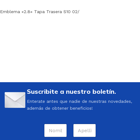
Emblema «2.8» Tapa Trasera S10 02/
Suscribite a nuestro boletín.
Enterate antes que nadie de nuestras novedades,
además de obtener beneficios!
N
o
m
Nombre
Apellidos