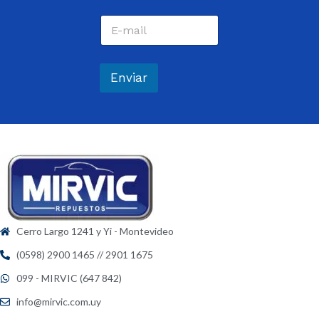
b
C
r
o
e
r
*
r
e
Enviar
o
e
l
e
c
t
r
ó
n
i
c
Cerro Largo 1241 y Yi - Montevideo
o
*
(0598) 2900 1465 // 2901 1675
099 - MIRVIC (647 842)
info@mirvic.com.uy