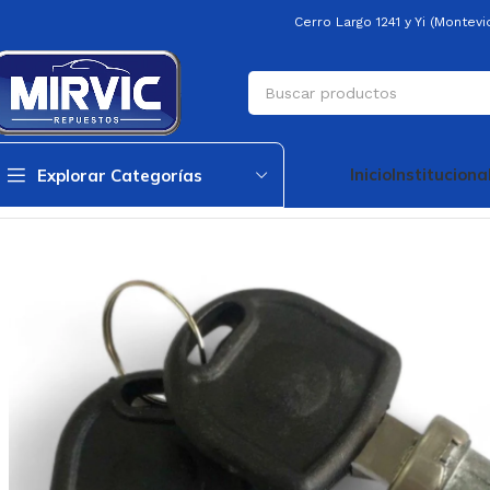
Cerro Largo 1241 y Yi (Montev
Inicio
Instituciona
Explorar Categorías
Inicio
Cerradura De PuertaS-Delantera
Cilindro C/llave De Cerradu