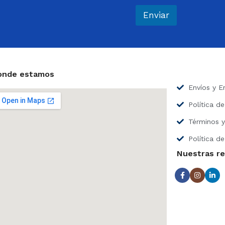
r
e
Enviar
o
e
l
e
c
t
onde estamos
r
Envíos y E
ó
n
Política d
i
c
Términos y
o
*
Política de
Nuestras r