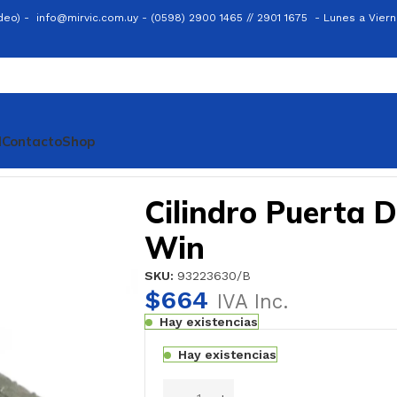
ideo) -
info@mirvic.com.uy -
(0598) 2900 1465 // 2901 1675 -
Lunes a Viern
l
Contacto
Shop
ra
Cilindro Puerta Derecha Corsa 1.4/94 Win
Cilindro Puerta 
Win
SKU:
93223630/B
$
664
IVA Inc.
Hay existencias
Hay existencias