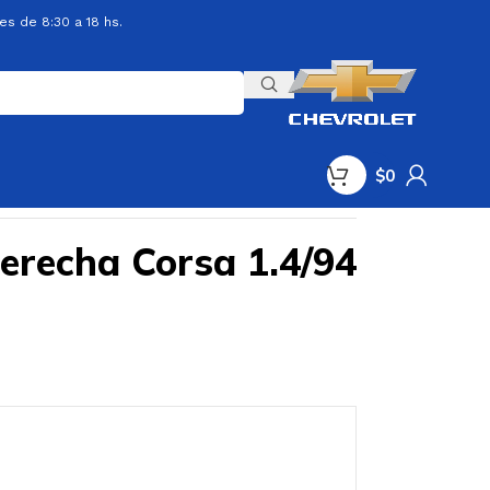
es de 8:30 a 18 hs.
$
0
Derecha Corsa 1.4/94