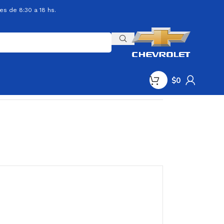
es de 8:30 a 18 hs.
$
0