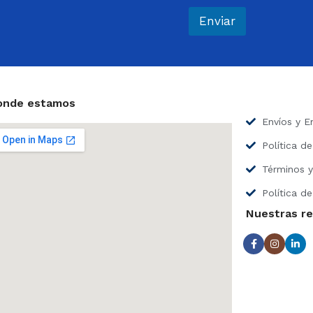
r
e
Enviar
o
e
l
e
c
t
onde estamos
r
Envíos y E
ó
n
Política d
i
c
Términos y
o
*
Política de
Nuestras r