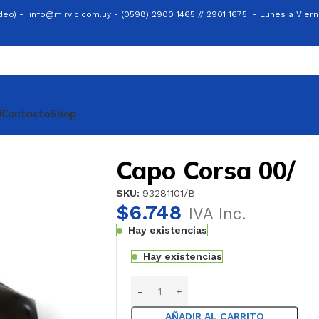
ideo) -
info@mirvic.com.uy -
(0598) 2900 1465 // 2901 1675 -
Lunes a Viern
l
Contacto
Shop
Capo Corsa 00/
SKU:
93281101/B
$
6.748
IVA Inc.
Hay existencias
Hay existencias
AÑADIR AL CARRITO