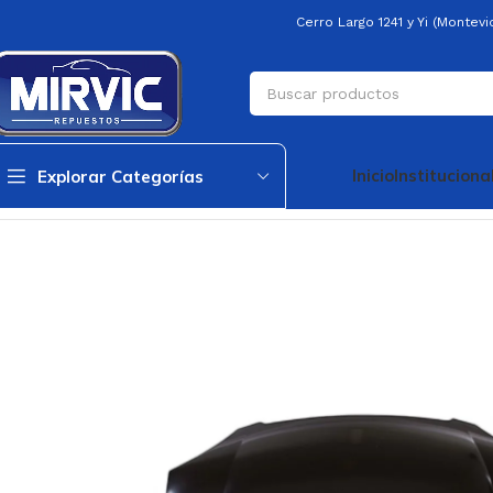
Cerro Largo 1241 y Yi (Montev
Inicio
Instituciona
Explorar Categorías
Inicio
Carroceria
Capó
Capo Corsa 00/