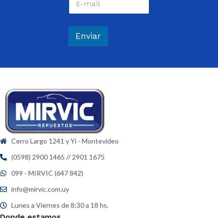
o
e
r
*
r
e
Enviar
o
e
l
e
c
t
r
ó
n
i
c
Cerro Largo 1241 y Yi - Montevideo
o
*
(0598) 2900 1465 // 2901 1675
099 - MIRVIC (647 842)
info@mirvic.com.uy
Lunes a Viernes de 8:30 a 18 hs.
Donde estamos