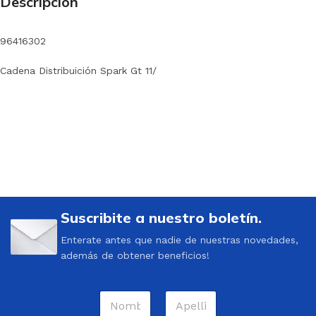
Descripción
96416302
Cadena Distribuición Spark Gt 11/
Suscribite a nuestro boletín.
Enterate antes que nadie de nuestras novedades,
además de obtener beneficios!
N
o