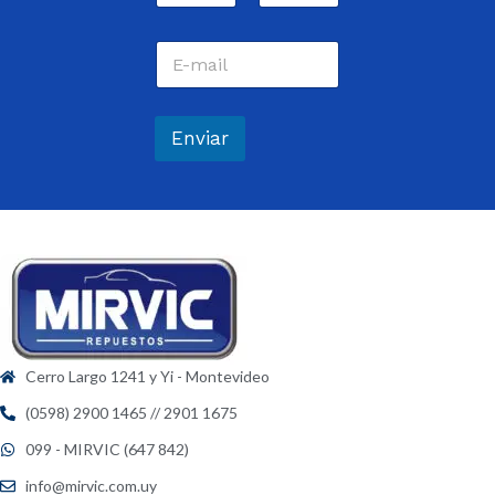
m
Nombre
Apellidos
b
C
r
o
e
r
*
r
e
Enviar
o
e
l
e
c
t
r
ó
n
i
c
Cerro Largo 1241 y Yi - Montevideo
o
*
(0598) 2900 1465 // 2901 1675
099 - MIRVIC (647 842)
info@mirvic.com.uy