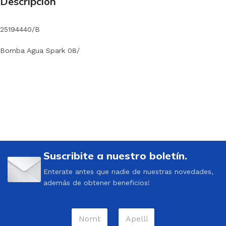
Descripción
25194440/B
Bomba Agua Spark 08/
Suscribite a nuestro boletín.
Enterate antes que nadie de nuestras novedades,
además de obtener beneficios!
N
o