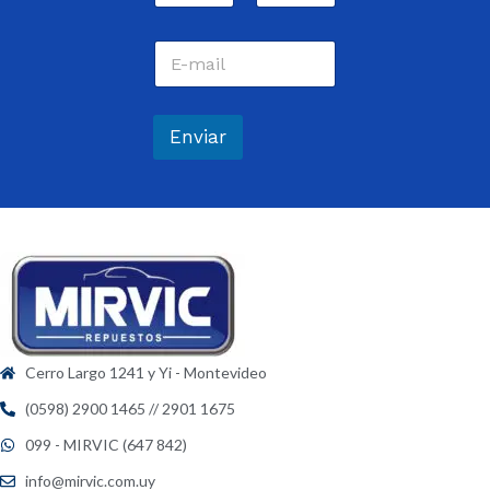
m
Nombre
Apellidos
b
C
r
o
e
r
*
r
e
Enviar
o
e
l
e
c
t
r
ó
n
i
c
Cerro Largo 1241 y Yi - Montevideo
o
*
(0598) 2900 1465 // 2901 1675
099 - MIRVIC (647 842)
info@mirvic.com.uy