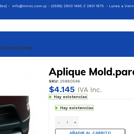
ideo) -
info@mirvic.com.uy -
(0598) 2900 1465 // 2901 1675 -
Lunes a Viern
l
Contacto
Shop
Aplique Mold.para
SKU:
25980546
$
4.145
IVA Inc.
Hay existencias
Hay existencias
AÑADIR AL CARRITO