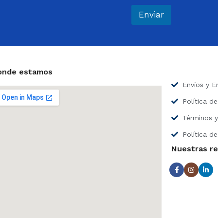
r
e
Enviar
o
e
l
e
c
t
onde estamos
r
Envíos y E
ó
n
Política d
i
c
Términos y
o
*
Política de
Nuestras r