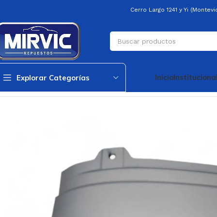
Cerro Largo 1241 y Yi (Montev
Inicio
Instituciona
Explorar Categorías
Inicio
Carroceria
Faros Traseros
Aplique Inferior Faro Trasero Izq