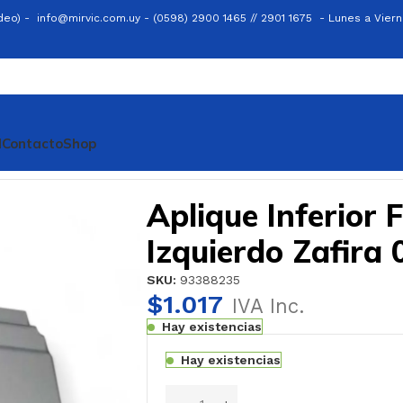
ideo) -
info@mirvic.com.uy -
(0598) 2900 1465 // 2901 1675 -
Lunes a Viern
l
Contacto
Shop
uierdo Zafira 02/
Aplique Inferior 
Izquierdo Zafira 
SKU:
93388235
$
1.017
IVA Inc.
Hay existencias
Hay existencias