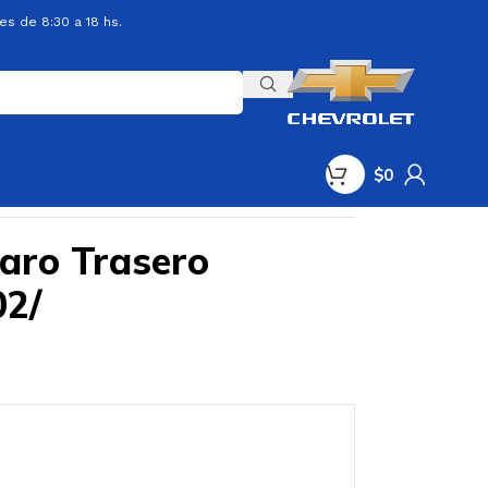
es de 8:30 a 18 hs.
$
0
Faro Trasero
02/