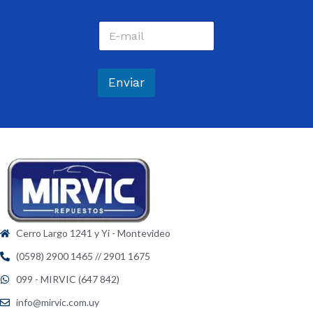
m
Nombre
Apellidos
b
C
r
o
e
r
*
r
e
Enviar
o
e
l
e
c
t
r
ó
n
i
c
Cerro Largo 1241 y Yi - Montevideo
o
*
(0598) 2900 1465 // 2901 1675
099 - MIRVIC (647 842)
info@mirvic.com.uy